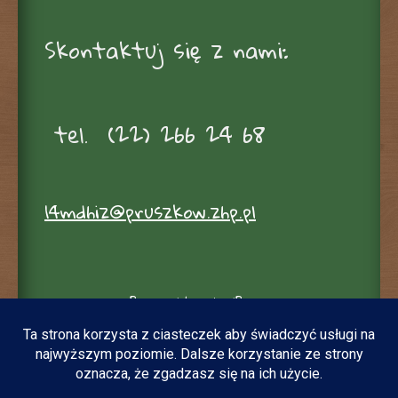
Skontaktuj się z nami:
tel. (22) 266 24 68
14mdhiz@pruszkow.zhp.pl
Powered by WordPress
By Szczep 14MDHiZ