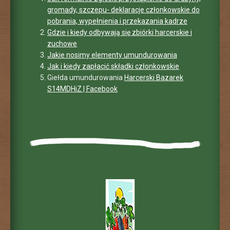
gromady, szczepu- deklaracje członkowskie do
pobrania, wypełnienia i przekazania kadrze
Gdzie i kiedy odbywają się zbiórki harcerskie i
zuchowe
Jakie nosimy elementy umundurowania
Jak i kiedy zapłacić składki członkowskie
Giełda umundurowania
Harcerski Bazarek
S14MDHiZ | Facebook